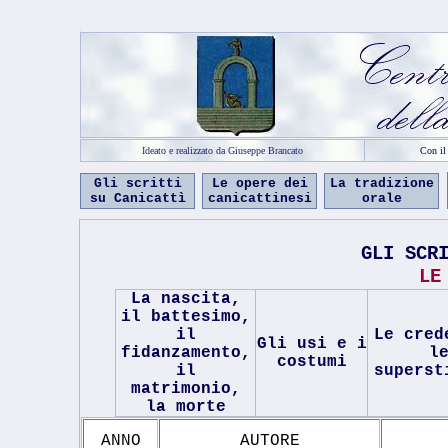
c
Ideato e realizzato da Giuseppe Brancato
Con il
Gli scritti
Le opere dei
La tradizione
su Canicattì
canicattinesi
orale
GLI SCR
LE
La nascita,
il battesimo,
il
Le cred
Gli usi e i
fidanzamento,
l
costumi
il
superst
matrimonio,
la morte
ANNO
AUTORE