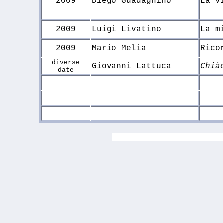
2009
Diego Guadagnino
La v
2009
Luigi Livatino
La m
2009
Mario Melia
Rico
diverse
Giovanni Lattuca
Chià
date