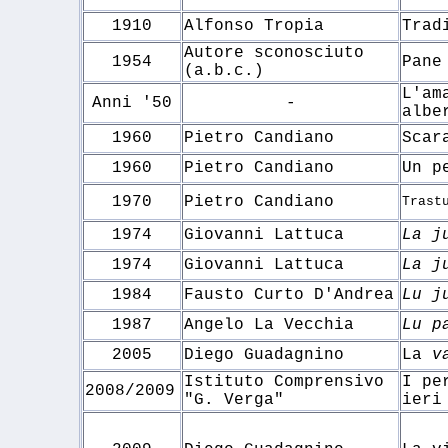
1910
Alfonso Tropia
Trad
Autore sconosciuto
1954
Pane
(a.b.c.)
L'am
Anni '50
-
albe
1960
Pietro Candiano
Scar
1960
Pietro Candiano
Un p
1970
Pietro Candiano
Trast
1974
Giovanni Lattuca
La j
1974
Giovanni Lattuca
La j
1984
Fausto Curto D'Andrea
Lu j
1987
Angelo La Vecchia
Lu p
2005
Diego Guadagnino
La
v
Istituto Comprensivo
I pe
2008/2009
"G. Verga"
ieri