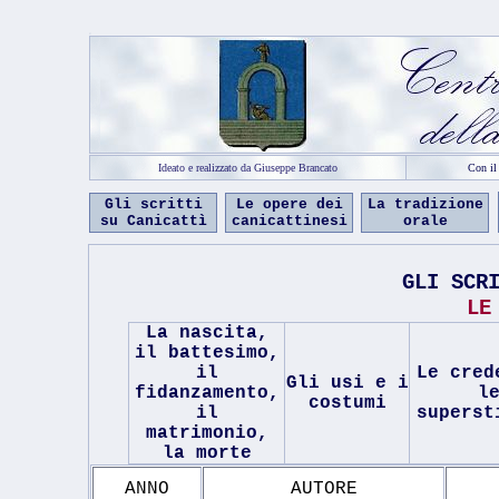
c
Ideato e realizzato da Giuseppe Brancato
Con il
Gli scritti
Le opere dei
La tradizione
su Canicattì
canicattinesi
orale
GLI SCR
LE
La nascita,
il battesimo,
il
Le cred
Gli usi e i
fidanzamento,
l
costumi
il
superst
matrimonio,
la morte
ANNO
AUTORE