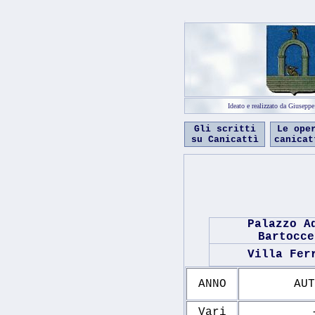
c
Ideato e realizzato da Giusepp
Gli scritti
Le ope
su Canicattì
canicat
Palazzo A
Bartocce
Villa Fer
ANNO
AUT
Vari