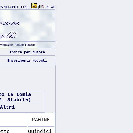
CA NEL SITO
|
LINK
|
|
|
NEWS
Webmaster: Rosalba Fiduccia
Indice per Autore
Inserimenti recenti
zo La Lomia
M. Stabile)
Altri
PAGINE
etto
Quindici