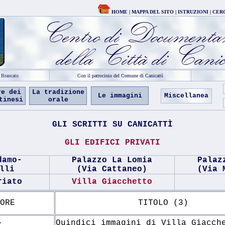
HOME
|
MAPPA DEL SITO
|
ISTRUZIONI
|
CER
e Brancato
Con il patrocinio del Comune di Canicattì
re dei
La tradizione
Le immagini
Miscellanea
tinesi
orale
GLI SCRITTI SU CANICATTÌ
GLI EDIFICI PRIVATI
damo-
Palazzo La Lomia
Palaz
lli
(Via Cattaneo)
(Via 
riato
Villa Giacchetto
ORE
TITOLO (3)
-
Quindici immagini di Villa Giacch