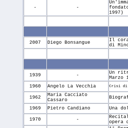
Un'imm
-
-
fondat
1997)
Il cor
2007
Diego Bonsangue
di Min
Un rit
1939
-
Marzo 
1960
Angelo La Vecchia
Crisi di
Maria Cacciato
1962
Biogra
Cassaro
1969
Pietro Candiano
Una do
Recita
1970
-
opera 