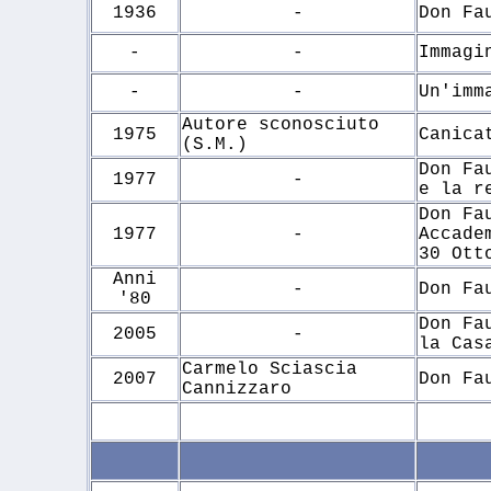
1936
-
Don Fa
-
-
Immagi
-
-
Un'imm
Autore sconosciuto
1975
Canica
(S.M.)
Don Fa
1977
-
e la r
Don Fa
1977
-
Accade
30 Ott
Anni
-
Don Fa
'80
Don Fa
2005
-
la Cas
Carmelo Sciascia
2007
Don Fa
Cannizzaro