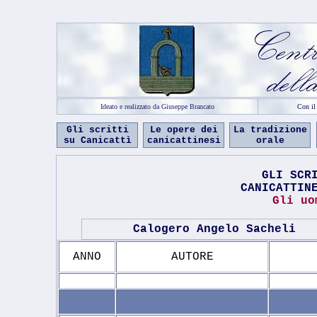
c
Ideato e realizzato da Giuseppe Brancato
Con il
Gli scritti
Le opere dei
La tradizione
su Canicattì
canicattinesi
orale
GLI SCR
CANICATTIN
Gli uo
Calogero Angelo Sacheli
ANNO
AUTORE