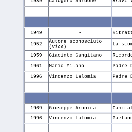
1989
Calogero Sardone
Bravi 
1949
-
Ritrat
Autore sconosciuto
1952
La sco
(
Vice
)
1959
Giacinto Gangitano
Ricord
1961
Mario Milano
Padre 
1996
Vincenzo Lalomia
Padre 
1969
Giuseppe Aronica
Canica
1996
Vincenzo Lalomia
Gaetan