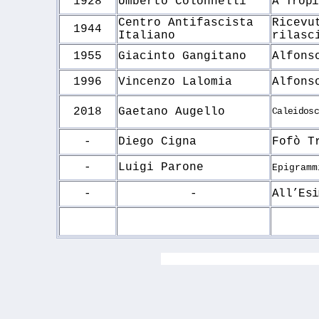
1928
Umberto Colonnelli
A Tropi
Centro Antifascista
Ricevu
1944
Italiano
rilasc
1955
Giacinto Gangitano
Alfons
1996
Vincenzo Lalomia
Alfons
2018
Gaetano Augello
Caleidos
-
Diego Cigna
Fofò T
-
Luigi Parone
Epigramm
-
-
All’Esi