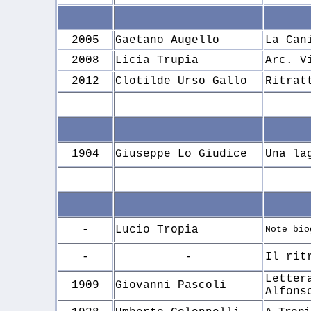
2005
Gaetano Augello
La Can
2008
Licia Trupia
Arc. V
2012
Clotilde Urso Gallo
Ritrat
1904
Giuseppe Lo Giudice
Una la
-
Lucio Tropia
Note bio
-
-
Il rit
Letter
1909
Giovanni Pascoli
Alfons