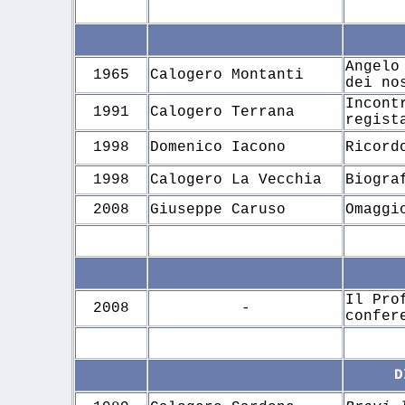
Angelo
1965
Calogero Montanti
dei no
Incont
1991
Calogero Terrana
regist
1998
Domenico Iacono
Ricord
1998
Calogero La Vecchia
Biogra
2008
Giuseppe Caruso
Omaggi
Il Pro
2008
-
confer
D