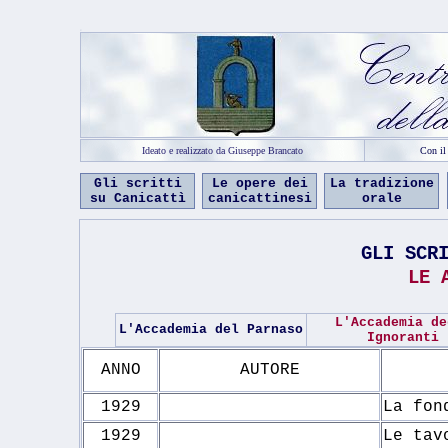
c
Ideato e realizzato da Giuseppe Brancato
Con il
Gli scritti
Le opere dei
La tradizione
su Canicattì
canicattinesi
orale
GLI SCR
LE 
L'Accademia de
L'Accademia del Parnaso
Ignoranti
ANNO
AUTORE
1929
La fon
1929
Le tav